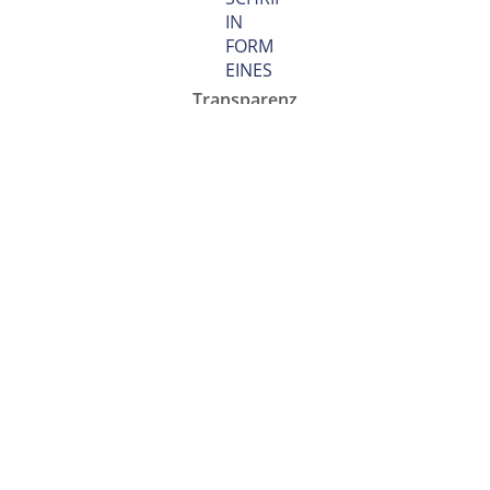
Transparenz
Damit Sie eine fundierte Entscheidung treffen
können, erhalten Sie von uns eine detaillierte
Planung und eine transparente Kostenaufstellung
Partnerschaft
Wir wollen, dass Sie lange Freude an den
Ergebnissen unserer Arbeit haben. Daher arbeiten
wir Hand in Hand mit renommierten Herstellern
und installieren nur hochwertige Produkte